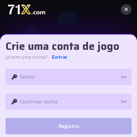
Crie uma conta de jogo
já tem uma conta?
Entrar
Access restricted
Registro
Your IP address is not within the scope of our